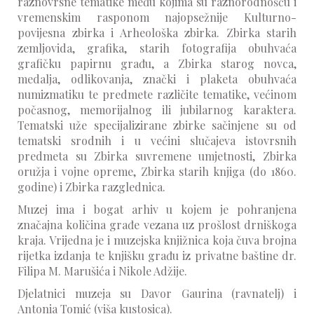
raznovrsne tematike među kojima su raznorodnošću i
vremenskim rasponom najopsežnije Kulturno-
povijesna zbirka i Arheološka zbirka. Zbirka starih
zemljovida, grafika, starih fotografija obuhvaća
grafičku papirnu građu, a Zbirka starog novca,
medalja, odlikovanja, znački i plaketa obuhvaća
numizmatiku te predmete različite tematike, većinom
počasnog, memorijalnog ili jubilarnog karaktera.
Tematski uže specijalizirane zbirke sačinjene su od
tematski srodnih i u većini slučajeva istovrsnih
predmeta su Zbirka suvremene umjetnosti, Zbirka
oružja i vojne opreme, Zbirka starih knjiga (do 1860.
godine) i Zbirka razglednica.
Muzej ima i bogat arhiv u kojem je pohranjena
značajna količina građe vezana uz prošlost drniškoga
kraja. Vrijedna je i muzejska knjižnica koja čuva brojna
rijetka izdanja te knjišku građu iz privatne baštine dr.
Filipa M. Marušića i Nikole Adžije.
Djelatnici muzeja su Davor Gaurina (ravnatelj) i
Antonia Tomić (viša kustosica).