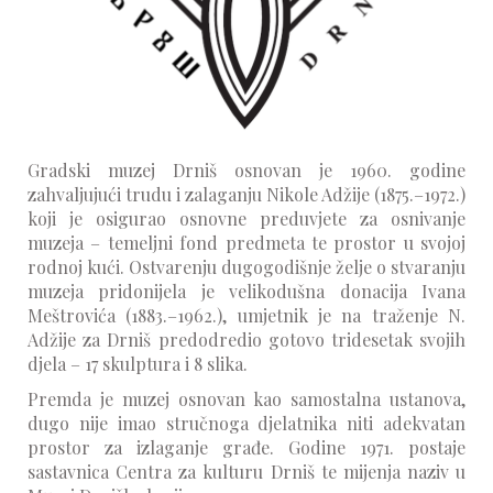
Gradski muzej Drniš osnovan je 1960. godine
zahvaljujući trudu i zalaganju Nikole Adžije (1875.–1972.)
koji je osigurao osnovne preduvjete za osnivanje
muzeja – temeljni fond predmeta te prostor u svojoj
rodnoj kući. Ostvarenju dugogodišnje želje o stvaranju
muzeja pridonijela je velikodušna donacija Ivana
Meštrovića (1883.–1962.), umjetnik je na traženje N.
Adžije za Drniš predodredio gotovo tridesetak svojih
djela – 17 skulptura i 8 slika.
Premda je muzej osnovan kao samostalna ustanova,
dugo nije imao stručnoga djelatnika niti adekvatan
prostor za izlaganje građe. Godine 1971. postaje
sastavnica Centra za kulturu Drniš te mijenja naziv u