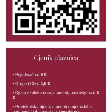
Cjenik ulaznica
▪ Pojedinačna:
6 €
▪ Grupe (10+):
4,5 €
▪ Djeca školske dobi, studenti, umirovljenici:
3
€
▪ Predškolska djeca, studenti umjetničkih i
humanističkih smjerova:
besplatno