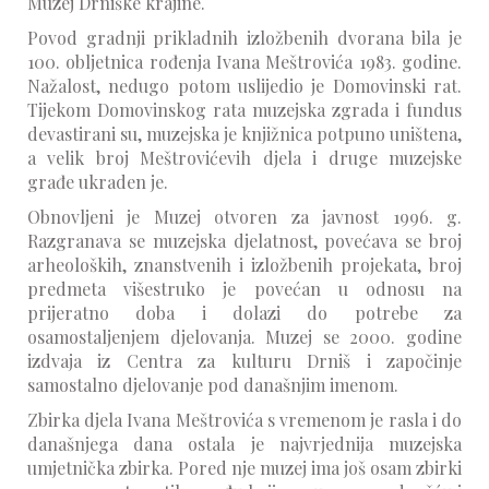
Muzej Drniške krajine.
Povod gradnji prikladnih izložbenih dvorana bila je
100. obljetnica rođenja Ivana Meštrovića 1983. godine.
Nažalost, nedugo potom uslijedio je Domovinski rat.
Tijekom Domovinskog rata muzejska zgrada i fundus
devastirani su, muzejska je knjižnica potpuno uništena,
a velik broj Meštrovićevih djela i druge muzejske
građe ukraden je.
Obnovljeni je Muzej otvoren za javnost 1996. g.
Razgranava se muzejska djelatnost, povećava se broj
arheoloških, znanstvenih i izložbenih projekata, broj
predmeta višestruko je povećan u odnosu na
prijeratno doba i dolazi do potrebe za
osamostaljenjem djelovanja. Muzej se 2000. godine
izdvaja iz Centra za kulturu Drniš i započinje
samostalno djelovanje pod današnjim imenom.
Zbirka djela Ivana Meštrovića s vremenom je rasla i do
današnjega dana ostala je najvrjednija muzejska
umjetnička zbirka. Pored nje muzej ima još osam zbirki