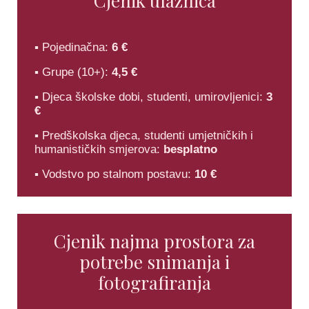
Cjenik ulaznica
▪ Pojedinačna:
6 €
▪ Grupe (10+):
4,5 €
▪ Djeca školske dobi, studenti, umirovljenici:
3
€
▪ Predškolska djeca, studenti umjetničkih i
humanističkih smjerova:
besplatno
▪ Vodstvo po stalnom postavu:
10 €
Cjenik najma prostora za
potrebe snimanja i
fotografiranja