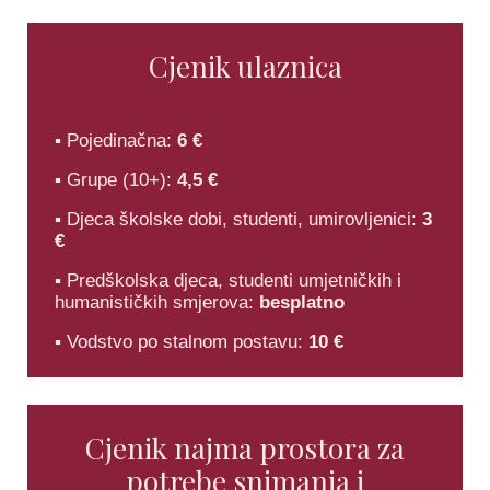
Cjenik ulaznica
▪ Pojedinačna:
6 €
▪ Grupe (10+):
4,5 €
▪ Djeca školske dobi, studenti, umirovljenici:
3
€
▪ Predškolska djeca, studenti umjetničkih i
humanističkih smjerova:
besplatno
▪ Vodstvo po stalnom postavu:
10 €
Cjenik najma prostora za
potrebe snimanja i