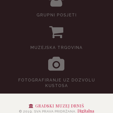
GRUPNI POSJETI
MUZEJSKA TRGOVINA
FOTOGRAFIRANJE UZ DOZVOLU
KUSTOSA
GRADSKI MUZEJ DRNIŠ
Digitalna
© 2019. SVA PRAVA PRIDRŽANA.