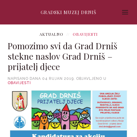
GRADSKI MUZEJ DRNIŠ
AKTUALNO
OBAVIJESTI
Pomozimo svi da Grad Drniš
stekne naslov Grad Drniš –
prijatelj djece
NAPISANO DANA
04 RUJAN 2019
. OBJAVLJENO U
OBAVIJESTI