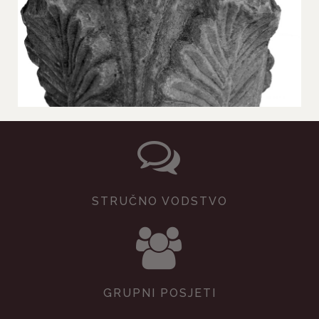
STRUČNO VODSTVO
GRUPNI POSJETI