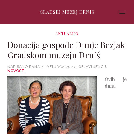
GRADSKI MUZEJ DRNIŠ
AKTUALNO
Donacija gospođe Dunje Bezjak
Gradskom muzeju Drniš
NAPISANO DANA
23 VELJAČA 2024
. OBJAVLJENO U
NOVOSTI
Ovih je
dana