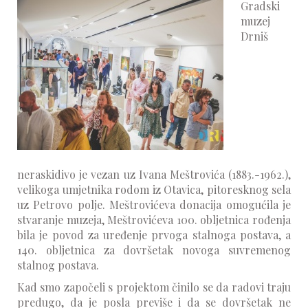
Gradski
muzej
Drniš
neraskidivo je vezan uz Ivana Meštrovića (1883.-1962.),
velikoga umjetnika rodom iz Otavica, pitoresknog sela
uz Petrovo polje. Meštrovićeva donacija omogućila je
stvaranje muzeja, Meštrovićeva 100. obljetnica rođenja
bila je povod za uređenje prvoga stalnoga postava, a
140. obljetnica za dovršetak novoga suvremenog
stalnog postava.
Kad smo započeli s projektom činilo se da radovi traju
predugo, da je posla previše i da se dovršetak ne