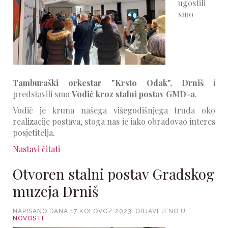
ugostili
smo
Tamburaški orkestar "Krsto Odak", Drniš
i
predstavili smo
Vodič kroz stalni postav GMD-a
.
Vodič je kruna našega višegodišnjega truda oko
realizacije postava, stoga nas je jako obradovao interes
posjetitelja.
Nastavi čitati
Otvoren stalni postav Gradskog
muzeja Drniš
NAPISANO DANA
17 KOLOVOZ 2023
. OBJAVLJENO U
NOVOSTI