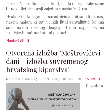
nazire. No, sudbina je očito htjela da muzej i dalje svoje
bitne obljetnice broji zajedno s našim Meštrom.
Hvala svim kolegama i suradnicima koji su bili uz nas,
našem malom krugu velikih ljudi zahvaljujući kojima
smo nakon desetogodišnjega truda uspjeli svima
predstaviti naš novi stalni postav!
Nastavi čitati
Otvorena izložba "Meštrovićevi
dani - izložba suvremenog
hrvatskog kiparstva"
NAPISANO DANA
25 SRPANJ 2023
. OBJAVLJENO U
NOVOSTI
Povodom