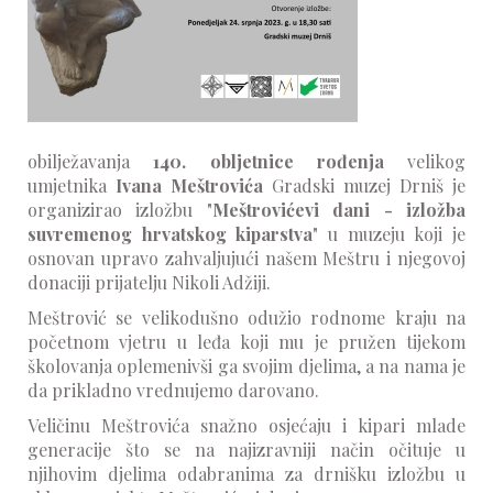
obilježavanja
140. obljetnice rođenja
velikog
umjetnika
Ivana Meštrovića
Gradski muzej Drniš je
organizirao izložbu "
Meštrovićevi dani - izložba
suvremenog hrvatskog kiparstva
" u muzeju koji je
osnovan upravo zahvaljujući našem Meštru i njegovoj
donaciji prijatelju Nikoli Adžiji.
Meštrović se velikodušno odužio rodnome kraju na
početnom vjetru u leđa koji mu je pružen tijekom
školovanja oplemenivši ga svojim djelima, a na nama je
da prikladno vrednujemo darovano.
Veličinu Meštrovića snažno osjećaju i kipari mlade
generacije što se na najizravniji način očituje u
njihovim djelima odabranima za drnišku izložbu u