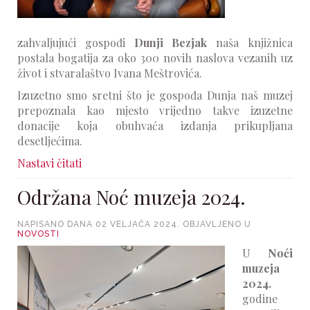
zahvaljujući gospođi
Dunji Bezjak
naša knjižnica
postala bogatija za oko 300 novih naslova vezanih uz
život i stvaralaštvo Ivana Meštrovića.
Izuzetno smo sretni što je gospođa Dunja naš muzej
prepoznala kao mjesto vrijedno takve izuzetne
donacije koja obuhvaća izdanja prikupljana
desetljećima.
Nastavi čitati
Održana Noć muzeja 2024.
NAPISANO DANA
02 VELJAČA 2024
. OBJAVLJENO U
NOVOSTI
U
Noći
muzeja
2024.
godine