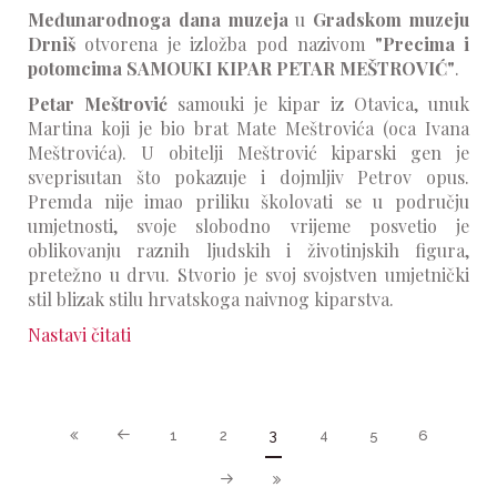
Međunarodnoga dana muzeja
u
Gradskom muzeju
Drniš
otvorena je izložba pod nazivom
"Precima i
potomcima SAMOUKI KIPAR PETAR MEŠTROVIĆ"
.
Petar Meštrović
samouki je kipar iz Otavica, unuk
Martina koji je bio brat Mate Meštrovića (oca Ivana
Meštrovića). U obitelji Meštrović kiparski gen je
sveprisutan što pokazuje i dojmljiv Petrov opus.
Premda nije imao priliku školovati se u području
umjetnosti, svoje slobodno vrijeme posvetio je
oblikovanju raznih ljudskih i životinjskih figura,
pretežno u drvu. Stvorio je svoj svojstven umjetnički
stil blizak stilu hrvatskoga naivnog kiparstva.
Nastavi čitati
1
2
3
4
5
6