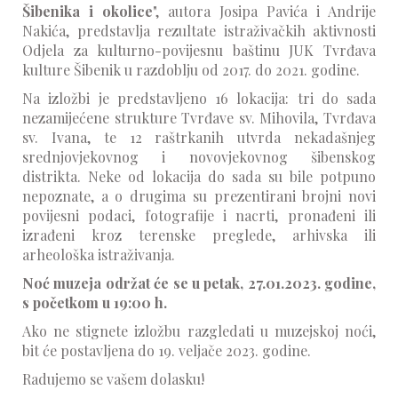
Šibenika i okolice
", autora Josipa Pavića i Andrije
Nakića, predstavlja rezultate istraživačkih aktivnosti
Odjela za kulturno-povijesnu baštinu JUK Tvrđava
kulture Šibenik u razdoblju od 2017. do 2021. godine.
Na izložbi je predstavljeno 16 lokacija: tri do sada
nezamijećene strukture Tvrđave sv. Mihovila, Tvrđava
sv. Ivana, te 12 raštrkanih utvrda nekadašnjeg
srednjovjekovnog i novovjekovnog šibenskog
distrikta. Neke od lokacija do sada su bile potpuno
nepoznate, a o drugima su prezentirani brojni novi
povijesni podaci, fotografije i nacrti, pronađeni ili
izrađeni kroz terenske preglede, arhivska ili
arheološka istraživanja.
Noć muzeja održat će se u petak, 27.01.2023. godine,
s početkom u 19:00 h.
Ako ne stignete izložbu razgledati u muzejskoj noći,
bit će postavljena do 19. veljače 2023. godine.
Radujemo se vašem dolasku!